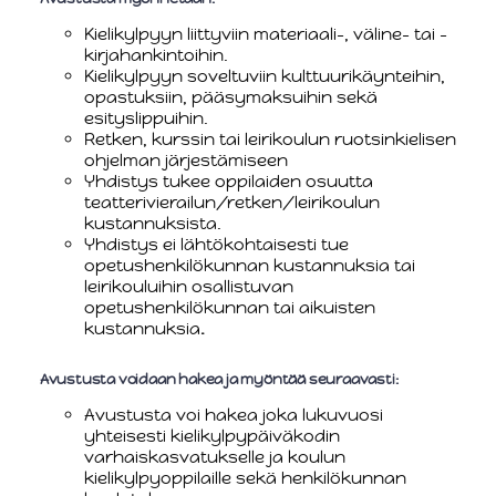
Kielikylpyyn liittyviin materiaali-, väline- tai -
kirjahankintoihin.
Kielikylpyyn soveltuviin kulttuurikäynteihin,
opastuksiin, pääsymaksuihin sekä
esityslippuihin.
Retken, kurssin tai leirikoulun ruotsinkielisen
ohjelman järjestämiseen
Yhdistys tukee oppilaiden osuutta
teatterivierailun/retken/leirikoulun
kustannuksista.
Yhdistys ei lähtökohtaisesti tue
opetushenkilökunnan kustannuksia tai
leirikouluihin osallistuvan
opetushenkilökunnan tai aikuisten
kustannuksia
.
Avustusta voidaan hakea ja myöntää seuraavasti:
Avustusta voi hakea joka lukuvuosi
yhteisesti kielikylpypäiväkodin
varhaiskasvatukselle ja koulun
kielikylpyoppilaille sekä henkilökunnan