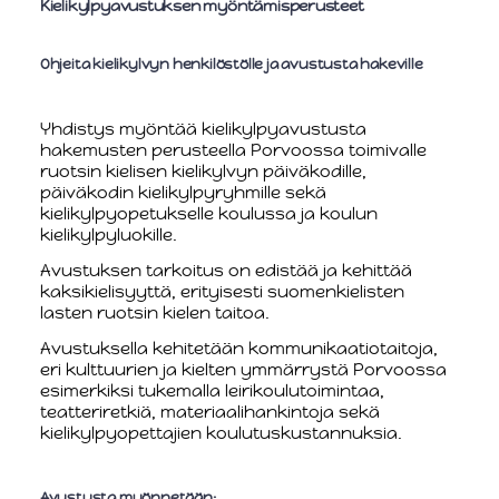
Kielikylpyavustuksen myöntämisperusteet
Ohjeita kielikylvyn henkilöstölle ja avustusta hakeville
Yhdistys myöntää kielikylpyavustusta
hakemusten perusteella Porvoossa toimivalle
ruotsin kielisen kielikylvyn päiväkodille,
päiväkodin kielikylpyryhmille sekä
kielikylpyopetukselle koulussa ja koulun
kielikylpyluokille.
Avustuksen tarkoitus on edistää ja kehittää
kaksikielisyyttä, erityisesti suomenkielisten
lasten ruotsin kielen taitoa.
Avustuksella kehitetään kommunikaatiotaitoja,
eri kulttuurien ja kielten ymmärrystä Porvoossa
esimerkiksi tukemalla leirikoulutoimintaa,
teatteriretkiä, materiaalihankintoja sekä
kielikylpyopettajien koulutuskustannuksia.
Avustusta myönnetään: