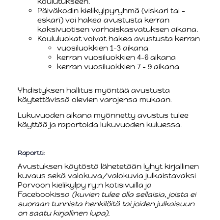
koulutukseen.
Päiväkodin kielikylpyryhmä (viskari tai -
eskari) voi hakea avustusta kerran
kaksivuotisen varhaiskasvatuksen aikana.
Koululuokat voivat hakea avustusta kerran
vuosiluokkien 1–3 aikana
kerran vuosiluokkien 4-6 aikana
kerran vuosiluokkien 7 – 9 aikana.
Yhdistyksen hallitus myöntää avustusta
käytettävissä olevien varojensa mukaan.
Lukuvuoden aikana myönnetty avustus tulee
käyttää ja raportoida lukuvuoden kuluessa.
Raportti:
Avustuksen käytöstä lähetetään lyhyt kirjallinen
kuvaus sekä valokuva/valokuvia julkaistavaksi
Porvoon kielikylpy ry:n kotisivuilla ja
Facebookissa
(kuvien tulee olla sellaisia, joista ei
suoraan tunnista henkilöitä tai joiden julkaisuun
on saatu kirjallinen lupa)
.