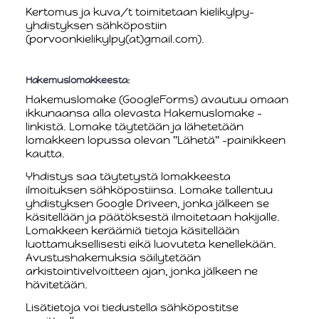
Kertomus ja kuva/t toimitetaan kielikylpy-
yhdistyksen sähköpostiin
(porvoonkielikylpy(at)gmail.com).
Hakemuslomakkeesta:
Hakemuslomake (GoogleForms) avautuu omaan
ikkunaansa alla olevasta Hakemuslomake -
linkistä. Lomake täytetään ja lähetetään
lomakkeen lopussa olevan "Lähetä" -painikkeen
kautta.
Yhdistys saa täytetystä lomakkeesta
ilmoituksen sähköpostiinsa. Lomake tallentuu
yhdistyksen Google Driveen, jonka jälkeen se
käsitellään ja päätöksestä ilmoitetaan hakijalle.
Lomakkeen keräämiä tietoja käsitellään
luottamuksellisesti eikä luovuteta kenellekään.
Avustushakemuksia säilytetään
arkistointivelvoitteen ajan, jonka jälkeen ne
hävitetään.
Lisätietoja voi tiedustella sähköpostitse