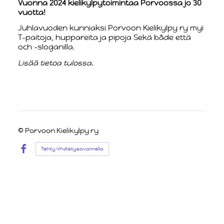
Vuonna 2024 kielikylpytoimintaa Porvoossa jo 30
vuotta!
Juhlavuoden kunniaksi Porvoon Kielikylpy ry myi
T-paitoja, huppareita ja pipoja Sekä både että
och -sloganilla.
Lisää tietoa tulossa.
©
Porvoon Kielikylpy ry
Tehty Yhdistysavaimella
Facebook