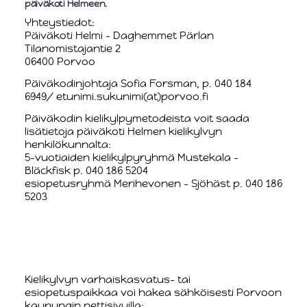
päiväkoti Helmeen.
Yhteystiedot:
Päiväkoti Helmi - Daghemmet Pärlan
Tilanomistajantie 2
06400 Porvoo
Päiväkodinjohtaja Sofia Forsman, p. 040 184
6949/ etunimi.sukunimi(at)porvoo.fi
Päiväkodin kielikylpymetodeista voit saada
lisätietoja päiväkoti Helmen kielikylvyn
henkilökunnalta:
5-vuotiaiden kielikylpyryhmä Mustekala -
Bläckfisk p. 040 186 5204
esiopetusryhmä Merihevonen - Sjöhäst p. 040 186
5203
Kielikylvyn varhaiskasvatus- tai
esiopetuspaikkaa voi hakea sähköisesti Porvoon
kaupungin nettisivuilla: