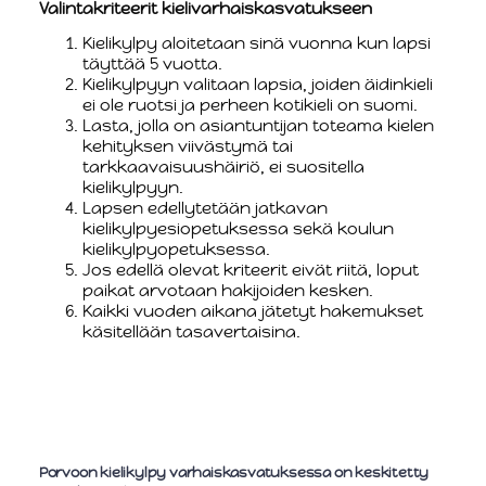
Valintakriteerit kielivarhaiskasvatukseen
Kielikylpy aloitetaan sinä vuonna kun lapsi
täyttää 5 vuotta.
Kielikylpyyn valitaan lapsia, joiden äidinkieli
ei ole ruotsi ja perheen kotikieli on suomi.
Lasta, jolla on asiantuntijan toteama kielen
kehityksen viivästymä tai
tarkkaavaisuushäiriö, ei suositella
kielikylpyyn.
Lapsen edellytetään jatkavan
kielikylpyesiopetuksessa sekä koulun
kielikylpyopetuksessa.
Jos edellä olevat kriteerit eivät riitä, loput
paikat arvotaan hakijoiden kesken.
Kaikki vuoden aikana jätetyt hakemukset
käsitellään tasavertaisina.
Porvoon kielikylpy varhaiskasvatuksessa on keskitetty