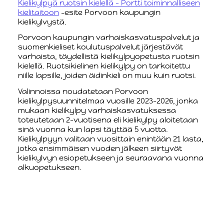
Kielikylpyä ruotsin kielellä - Portti toiminnalliseen
kielitaitoon
-esite Porvoon kaupungin
kielikylvystä.
Porvoon kaupungin varhaiskasvatuspalvelut ja
suomenkieliset koulutuspalvelut järjestävät
varhaista, täydellistä kielikylpyopetusta ruotsin
kielellä. Ruotsikielinen kielikylpy on tarkoitettu
niille lapsille, joiden äidinkieli on muu kuin ruotsi.
Valinnoissa noudatetaan Porvoon
kielikylpysuunnitelmaa vuosille 2023-2026, jonka
mukaan kielikylpy varhaiskasvatuksessa
toteutetaan 2-vuotisena eli kielikylpy aloitetaan
sinä vuonna kun lapsi täyttää 5 vuotta.
Kielikylpyyn valitaan vuosittain enintään 21 lasta,
jotka ensimmäisen vuoden jälkeen siirtyvät
kielikylvyn esiopetukseen ja seuraavana vuonna
alkuopetukseen.