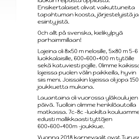
luokan reipasta oppilasta.
Ensikertalaiset olivat vaikuttuneita
tapahtuman koosta, järjestelyistä ja
esiintyjistä.
Och allt på svenska, kielikylpyä
parhaimmillaan!
Lajeina oli 8x50 m nelosille, 5x80 m 5-6
luokkalaisille, 600+600+400 m tytöille
sekä katuviesti pojille. Olimme kaikiss
lajeissa puolen välin paikkeilla, hyvin
siis meni. Joissakin lajeissa oli jopa 150
joukkuetta mukana.
Lauantaina oli vuorossa yläkoulujen
päivä. Tuolloin olimme henkilöautoilla
matkassa. 7c-8c -luokilta kouluamm
edusti mallikkaasti tyttöjen
600+600+400m -joukkue.
Vuonna 2018 karnevaalit ovat Turus