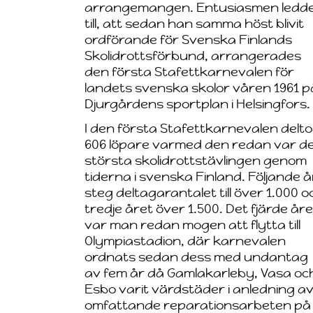
arrangemangen. Entusiasmen ledd
till, att sedan han samma höst blivit
ordförande för Svenska Finlands
Skolidrottsförbund, arrangerades
den första Stafettkarnevalen för
landets svenska skolor våren 1961 p
Djurgårdens sportplan i Helsingfors.
I den första Stafettkarnevalen delt
606 löpare varmed den redan var d
största skolidrottstävlingen genom
tiderna i svenska Finland. Följande å
steg deltagarantalet till över 1.000 o
tredje året över 1.500. Det fjärde åre
var man redan mogen att flytta till
Olympiastadion, där karnevalen
ordnats sedan dess med undantag
av fem år då Gamlakarleby, Vasa oc
Esbo varit värdstäder i anledning a
omfattande reparationsarbeten på