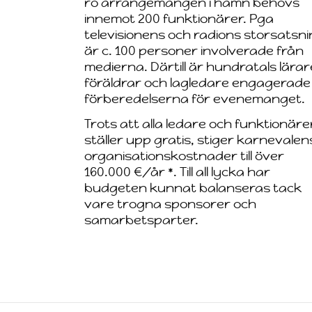
ro arrangemangen i hamn behövs
innemot 200 funktionärer. Pga
televisionens och radions storsatsn
är c. 100 personer involverade från
medierna. Därtill är hundratals lärar
föräldrar och lagledare engagerade 
förberedelserna för evenemanget.
Trots att alla ledare och funktionäre
ställer upp gratis, stiger karnevalen
organisationskostnader till över
160.000 €/år *. Till all lycka har
budgeten kunnat balanseras tack
vare trogna sponsorer och
samarbetsparter.