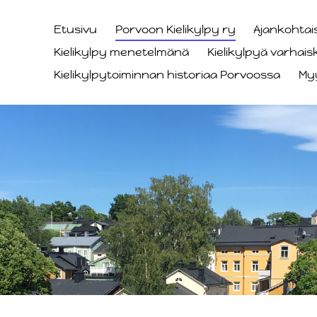
Etusivu
Porvoon Kielikylpy ry
Ajankohtai
Kielikylpy menetelmänä
Kielikylpyä varhai
Kielikylpytoiminnan historiaa Porvoossa
My