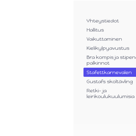
Yhteystiedot
Hallitus
Vaikuttaminen
Kielikylpyavustus
Bra kompis ja stipen
palkinnot
Stafettkarnevalen
Gustafs skoltävling
Retki- ja
leirikoulukuulumisia