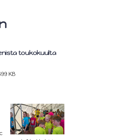
en
lenista toukokuulta
699 KB
c