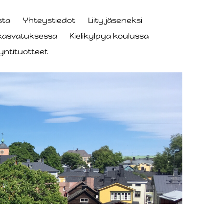
sta
Yhteystiedot
Liity jäseneksi
skasvatuksessa
Kielikylpyä koulussa
yntituotteet