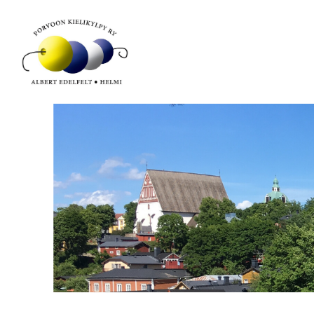
Siirry
sivun
sisältöön
Porvoon Kielikylpy ry