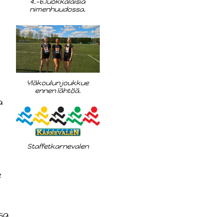
4.-6.luokkalaisia
nimenhuudossa.
Yläkoulun joukkue
ennen lähtöä.
a
Staffetkarnevalen
e
sa