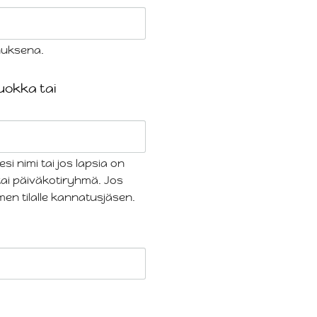
nuksena.
luokka tai
i nimi tai jos lapsia on
tai päiväkotiryhmä. Jos
en tilalle kannatusjäsen.