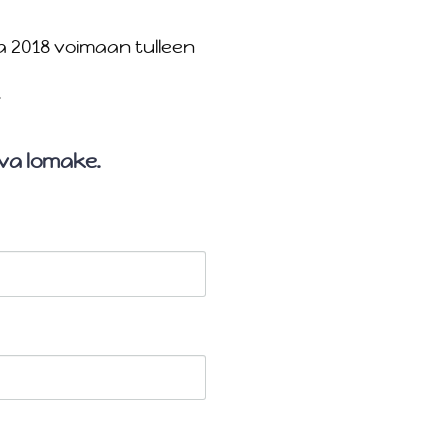
 2018 voimaan tulleen
.
eva lomake.