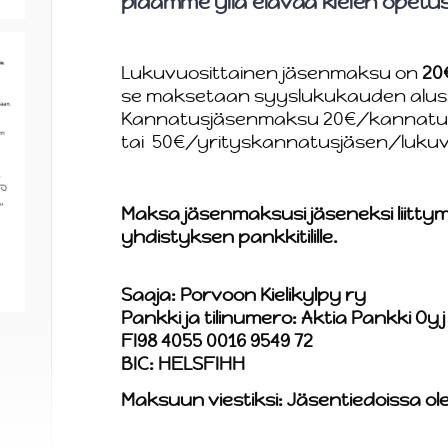
pidämme yllä elävää kielen opetu
Lukuvuosittainen jäsenmaksu on
20
se maksetaan syyslukukauden alus
Kannatusjäsenmaksu 20€/kannatus
tai 50€/yrityskannatusjäsen/lukuv
Maksa jäsenmaksusi jäseneksi liitt
yhdistyksen pankkitilille.
Saaja: Porvoon Kielikylpy ry
Pankki ja tilinumero: Aktia Pankki Oyj
FI98 4055 0016 9549 72
BIC: HELSFIHH
Maksuun viestiksi: Jäsentiedoissa ol