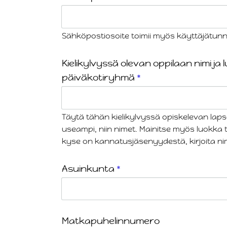
Sähköpostiosoite toimii myös käyttäjätun
Kielikylvyssä olevan oppilaan nimi ja 
päiväkotiryhmä
*
Täytä tähän kielikylvyssä opiskelevan lapses
useampi, niin nimet. Mainitse myös luokka 
kyse on kannatusjäsenyydestä, kirjoita nim
Asuinkunta
*
Matkapuhelinnumero