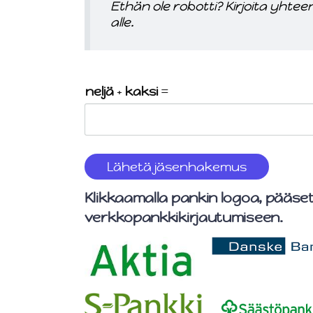
Ethän ole robotti? Kirjoita yhte
alle.
neljä
+
kaksi
=
Lähetä jäsenhakemus
Klikkaamalla pankin logoa, pääse
verkkopankkikirjautumiseen.