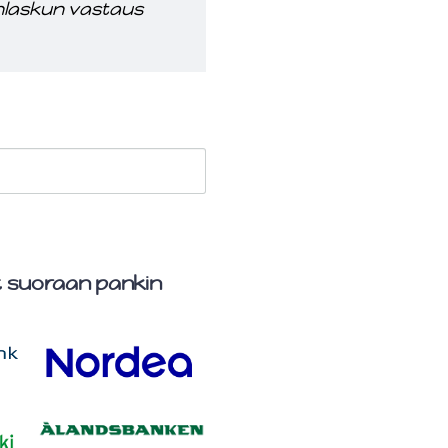
enlaskun vastaus
t suoraan pankin