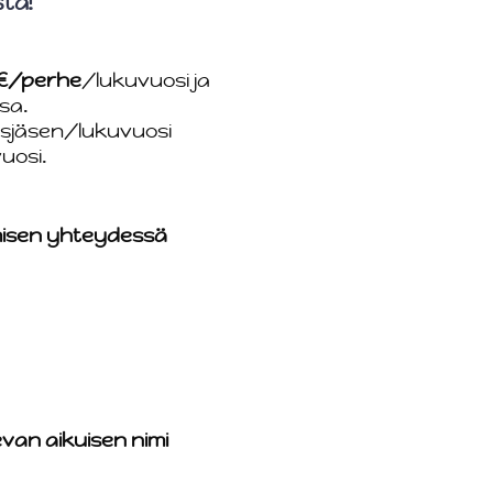
sta!
€/perhe
/lukuvuosi ja
sa.
jäsen/lukuvuosi
uosi.
ymisen yhteydessä
evan aikuisen nimi