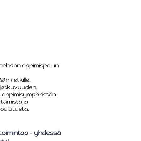
ihtoehdon oppimispolun
än retkille.
n jatkuvuuden.
en oppimisympäristön.
ttämistä ja
koulutusta.
toimintaa - yhdessä