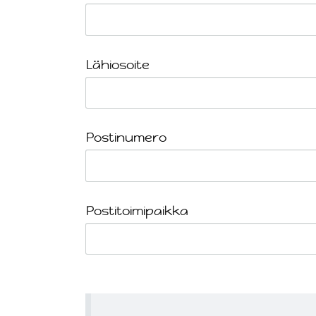
Lähiosoite
Postinumero
Postitoimipaikka