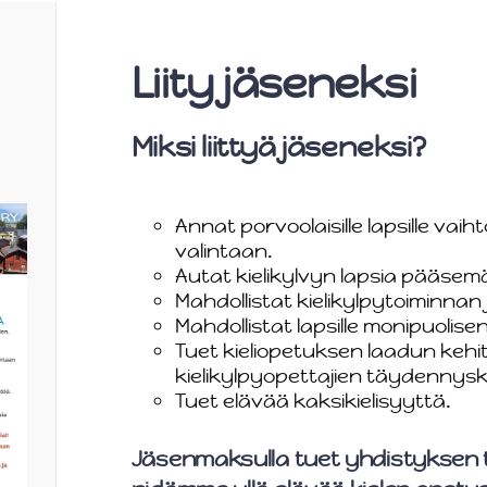
Liity jäseneksi
Miksi liittyä jäseneksi?
Annat porvoolaisille lapsille va
valintaan.
Autat kielikylvyn lapsia pääsemä
Mahdollistat kielikylpytoiminna
Mahdollistat lapsille monipuolis
Tuet kieliopetuksen laadun kehi
kielikylpyopettajien täydennys
Tuet elävää kaksikielisyyttä.
Jäsenmaksulla tuet yhdistyksen 