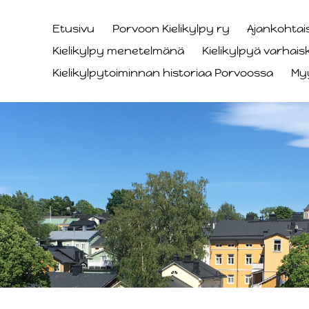
Etusivu
Porvoon Kielikylpy ry
Ajankohtai
Kielikylpy menetelmänä
Kielikylpyä varhai
Kielikylpytoiminnan historiaa Porvoossa
My