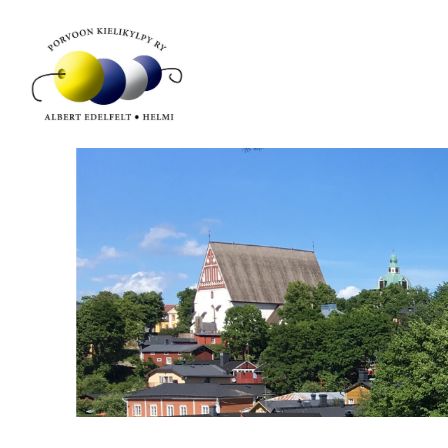
Siirry
sivun
sisältöön
Porvoon Kielikylpy ry