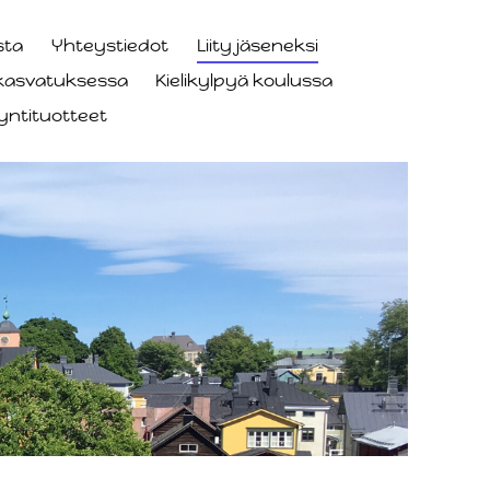
sta
Yhteystiedot
Liity jäseneksi
skasvatuksessa
Kielikylpyä koulussa
yntituotteet